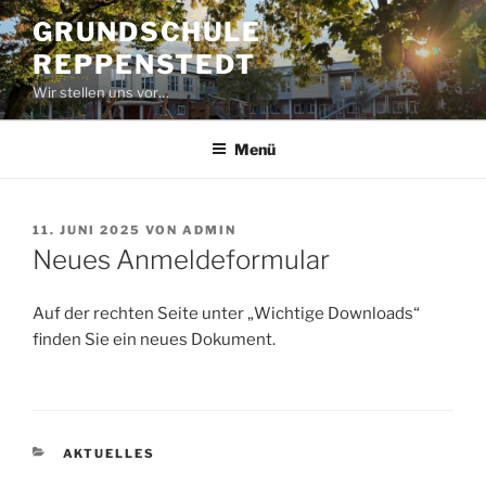
Zum
GRUNDSCHULE
Inhalt
REPPENSTEDT
springen
Wir stellen uns vor…
Menü
VERÖFFENTLICHT
11. JUNI 2025
VON
ADMIN
AM
Neues Anmeldeformular
Auf der rechten Seite unter „Wichtige Downloads“
finden Sie ein neues Dokument.
KATEGORIEN
AKTUELLES