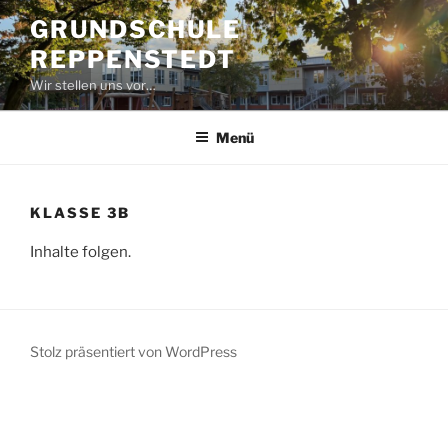
Zum
GRUNDSCHULE
Inhalt
REPPENSTEDT
springen
Wir stellen uns vor…
Menü
KLASSE 3B
Inhalte folgen.
Stolz präsentiert von WordPress