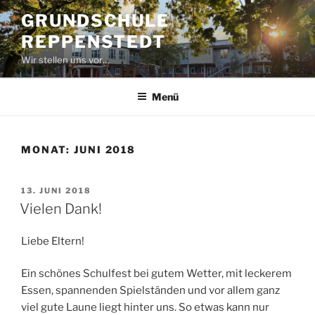
Zum
GRUNDSCHULE
Inhalt
REPPENSTEDT
springen
Wir stellen uns vor…
Menü
MONAT:
JUNI 2018
VERÖFFENTLICHT
13. JUNI 2018
AM
Vielen Dank!
Liebe Eltern!
Ein schönes Schulfest bei gutem Wetter, mit leckerem
Essen, spannenden Spielständen und vor allem ganz
viel gute Laune liegt hinter uns. So etwas kann nur