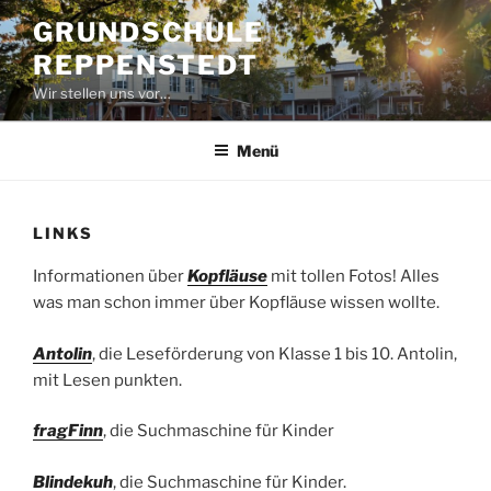
Zum
GRUNDSCHULE
Inhalt
REPPENSTEDT
springen
Wir stellen uns vor…
Menü
LINKS
Informationen über
Kopfläuse
mit tollen Fotos! Alles
was man schon immer über Kopfläuse wissen wollte.
Antolin
, die Leseförderung von Klasse 1 bis 10. Antolin,
mit Lesen punkten.
fragFinn
, die Suchmaschine für Kinder
Blindekuh
, die Suchmaschine für Kinder.