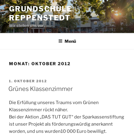
Zum
GRUNDSCHULE
Inhalt
REPPENSTEDT
springen
Wir stellen uns vor…
Menü
MONAT:
OKTOBER 2012
VERÖFFENTLICHT
1. OKTOBER 2012
AM
Grünes Klassenzimmer
Die Erfüllung unseres Traums vom Grünen
Klassenzimmer rückt näher.
Bei der Aktion „DAS TUT GUT“ der Sparkassenstiftung
ist unser Projekt als förderungswürdig anerkannt
worden, und uns wurden10 000 Euro bewilligt.