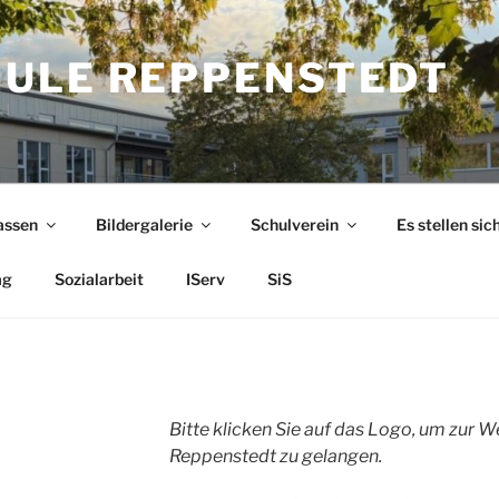
ULE REPPENSTEDT
assen
Bildergalerie
Schulverein
Es stellen sic
ag
Sozialarbeit
IServ
SiS
Bitte klicken Sie auf das Logo, um zur 
Reppenstedt zu gelangen.