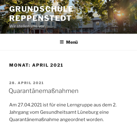
Zum
GRUNDSCHULE
Inhalt
REPPENSTEDT
springen
Wir stellen uns vor…
Menü
MONAT:
APRIL 2021
VERÖFFENTLICHT
28. APRIL 2021
AM
Quarantänemaßnahmen
Am 27.04.2021 ist für eine Lerngruppe aus dem 2.
Jahrgang vom Gesundheitsamt Lüneburg eine
Quarantänemaßnahme angeordnet worden.