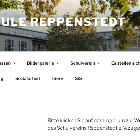
ULE REPPENSTEDT
assen
Bildergalerie
Schulverein
Es stellen sic
ag
Sozialarbeit
IServ
SiS
Bitte klicken Sie auf das Logo, um zur W
des Schulvereins Reppenstedt e. V. zu g