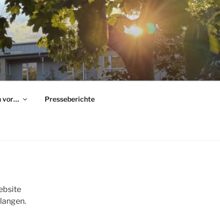
h vor…
Presseberichte
ebsite
elangen.