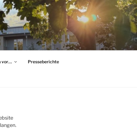
h vor…
Presseberichte
ebsite
elangen.