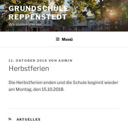
Zum
GRUNDSCHULE
Inhalt
REPPENSTEDT
springen
Wir stellen uns vor…
Menü
VERÖFFENTLICHT
11. OKTOBER 2018
VON
ADMIN
AM
Herbstferien
Die Herbstferien enden und die Schule beginnt wieder
am Montag, den 15.10.2018.
KATEGORIEN
AKTUELLES