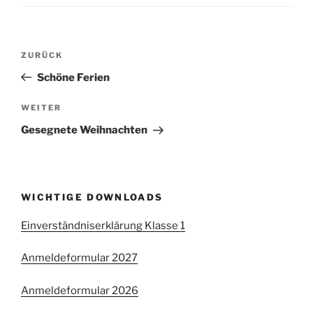
Beitragsnavigation
Vorheriger
ZURÜCK
Beitrag
Schöne Ferien
Nächster
WEITER
Beitrag
Gesegnete Weihnachten
WICHTIGE DOWNLOADS
Einverständniserklärung Klasse 1
Anmeldeformular 2027
Anmeldeformular 2026