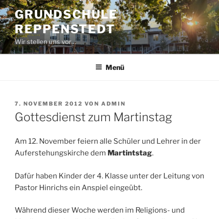
Zum
GRUNDSCHULE
Inhalt
REPPENSTEDT
springen
Wir stellen uns vor…
Menü
VERÖFFENTLICHT
7. NOVEMBER 2012
VON
ADMIN
AM
Gottesdienst zum Martinstag
Am 12. November feiern alle Schüler und Lehrer in der
Auferstehungskirche dem
Martintstag
.
Dafür haben Kinder der 4. Klasse unter der Leitung von
Pastor Hinrichs ein Anspiel eingeübt.
Während dieser Woche werden im Religions- und