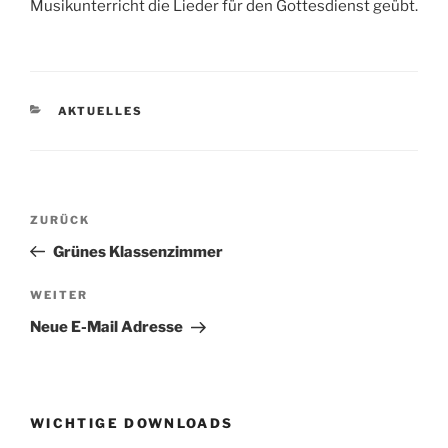
Musikunterricht die Lieder für den Gottesdienst geübt.
KATEGORIEN
AKTUELLES
Beitragsnavigation
Vorheriger
ZURÜCK
Beitrag
Grünes Klassenzimmer
Nächster
WEITER
Beitrag
Neue E-Mail Adresse
WICHTIGE DOWNLOADS