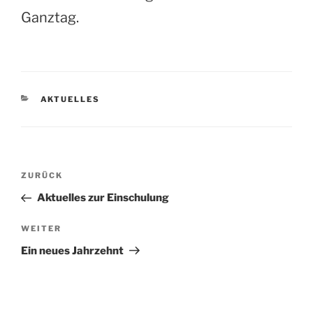
Ganztag.
KATEGORIEN
AKTUELLES
Beitragsnavigation
Vorheriger
ZURÜCK
Beitrag
Aktuelles zur Einschulung
Nächster
WEITER
Beitrag
Ein neues Jahrzehnt