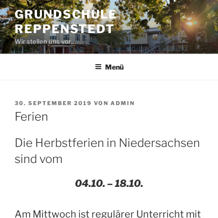
Zum
GRUNDSCHULE
Inhalt
REPPENSTEDT
springen
Wir stellen uns vor…
Menü
VERÖFFENTLICHT
30. SEPTEMBER 2019
VON
ADMIN
AM
Ferien
Die Herbstferien in Niedersachsen
sind vom
04.10. – 18.10.
Am Mittwoch ist regulärer Unterricht mit