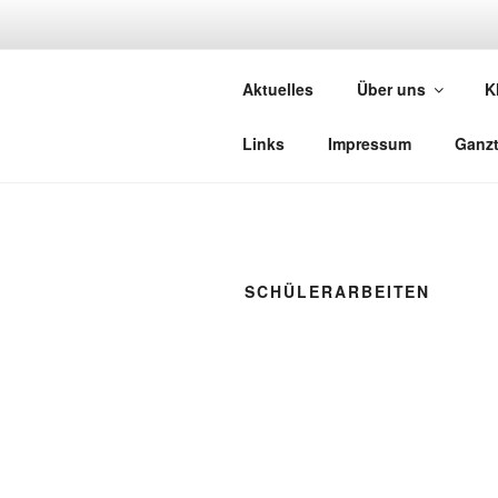
Zum
Inhalt
GRUNDSCH
springen
Aktuelles
Über uns
K
Wir stellen uns vor…
Links
Impressum
Ganz
SCHÜLERARBEITEN