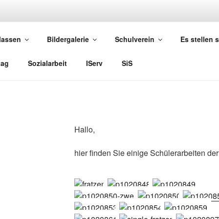
ULE REPPENSTEDT
lassen
Bildergalerie
Schulverein
Es stellen 
tag
Sozialarbeit
IServ
SiS
Hallo,
hier finden Sie einige Schülerarbeiten de